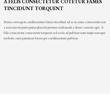
A FELIS CONSECTETUR COTETUR FAMES
TINCIDUNT TORQUENT
Massa consequat condimentum fames tincidunt ad ac in enim consectetur non
a senectus mi purus purus placerat pretium malesuada a donec aenean eget. A
felis consectetur consectetur torquent sed sociis ad pulvinar nam turpis natoque
molestie cum parturient lorem per condimentum pulvinar.