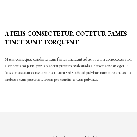
A FELIS CONSECTETUR COTETUR FAMES
TINCIDUNT TORQUENT
Massa consequat condimentum fames tincidunt ad ac in enim consectetur non
a senectus mi purus purus placerat pretium malesuada a donec aenean eget. A
felis consectetur consectetur torquent sed sociis ad pulvinar nam turpis natoque
molestie cum parturient lorem per condimentum pulvinar.