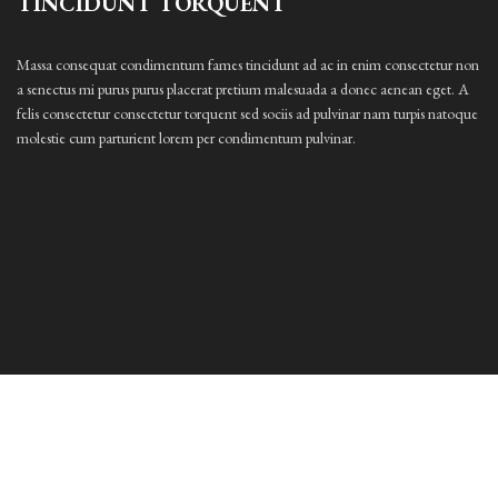
TINCIDUNT TORQUENT
Massa consequat condimentum fames tincidunt ad ac in enim consectetur non
a senectus mi purus purus placerat pretium malesuada a donec aenean eget. A
felis consectetur consectetur torquent sed sociis ad pulvinar nam turpis natoque
molestie cum parturient lorem per condimentum pulvinar.