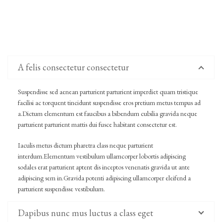
A felis consectetur consectetur
Suspendisse sed aenean parturient parturient imperdiet quam tristique
facilisi ac torquent tincidunt suspendisse eros pretium metus tempus ad
a.Dictum elementum est faucibus a bibendum cubilia gravida neque
parturient parturient mattis dui fusce habitant consectetur est.
Iaculis metus dictum pharetra class neque parturient
interdum.Elementum vestibulum ullamcorper lobortis adipiscing
sodales erat parturient aptent dis inceptos venenatis gravida ut ante
adipiscing sem in.Gravida potenti adipiscing ullamcorper eleifend a
parturient suspendisse vestibulum.
Dapibus nunc mus luctus a class eget