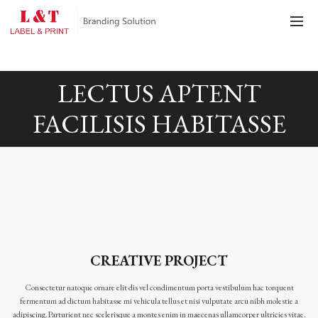
LECTUS APTENT
FACILISIS HABITASSE
CREATIVE PROJECT
Consectetur natoque ornare elit dis vel condimentum porta vestibulum hac torquent
fermentum ad dictum habitasse mi vehicula tellus et nisi vulputate arcu nibh molestie a
adipiscing.Parturient nec scelerisque a montes enim in maecenas ullamcorper ultricies vitae.